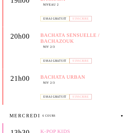
19h00
NIVEAU 2
📍 COMPTOIR DE FANNY — 300 AV. DES MATTES, LA
CIOTAT
ESSAI GRATUIT
S'INSCRIRE
BACHATA SENSUELLE /
20h00
BACHAZOUK
NIV 2/3
📍 COMPTOIR DE FANNY — 300 AV. DES MATTES, LA
CIOTAT
ESSAI GRATUIT
S'INSCRIRE
BACHATA URBAN
21h00
NIV 2/3
📍 COMPTOIR DE FANNY — 300 AV. DES MATTES, LA
CIOTAT
ESSAI GRATUIT
S'INSCRIRE
MERCREDI
▼
6 COURS
K-POP KIDS
13h30