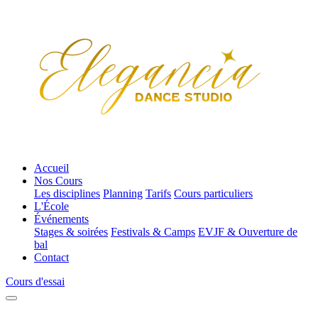
Accueil
Nos Cours
Les disciplines
Planning
Tarifs
Cours particuliers
L'École
Événements
Stages & soirées
Festivals & Camps
EVJF & Ouverture de
bal
Contact
Cours d'essai