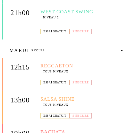
WEST COAST SWING
21h00
NIVEAU 2
📍 COMPTOIR DE FANNY — 300 AV. DES MATTES, LA
CIOTAT
ESSAI GRATUIT
S'INSCRIRE
MARDI
▼
5 COURS
REGGAETON
12h15
TOUS NIVEAUX
📍 SALLE SUBILIA — AV. ERNEST SUBILIA, LA CIOTAT
ESSAI GRATUIT
S'INSCRIRE
SALSA SHINE
13h00
TOUS NIVEAUX
📍 SALLE SUBILIA — AV. ERNEST SUBILIA, LA CIOTAT
ESSAI GRATUIT
S'INSCRIRE
BACHATA