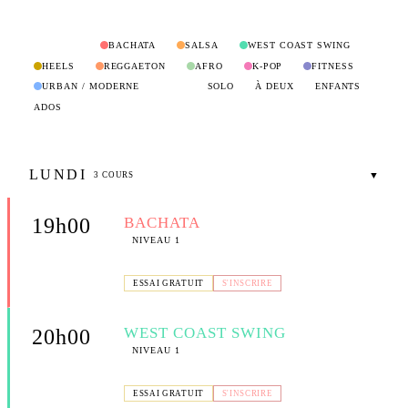
BACHATA
SALSA
WEST COAST SWING
DISCIPLINE :
HEELS
REGGAETON
AFRO
K-POP
FITNESS
URBAN / MODERNE
SOLO
À DEUX
ENFANTS
TYPE :
ADOS
LUNDI
▼
3 COURS
BACHATA
19h00
NIVEAU 1
📍 COMPTOIR DE FANNY — 300 AV. DES MATTES, LA
CIOTAT
ESSAI GRATUIT
S'INSCRIRE
WEST COAST SWING
20h00
NIVEAU 1
📍 COMPTOIR DE FANNY — 300 AV. DES MATTES, LA
CIOTAT
ESSAI GRATUIT
S'INSCRIRE