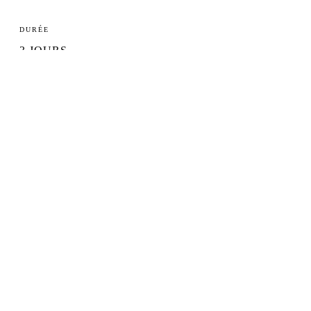
DURÉE
3 JOURS
LIEU
ARDÈCHE
DISCIPLINES
BACHATA · SALSA · RAGGAETON
Je veux m'inscrire
Renseignements
02
HIVER