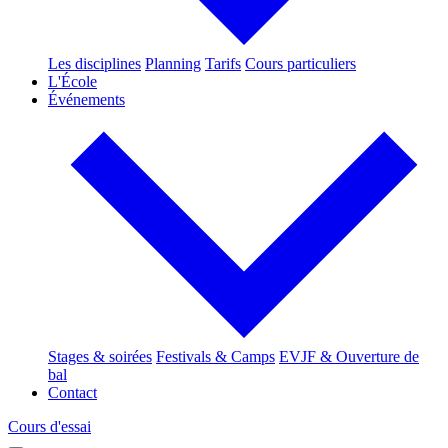
Les disciplines
Planning
Tarifs
Cours particuliers
L'École
Événements
Stages & soirées
Festivals & Camps
EVJF & Ouverture de
bal
Contact
Cours d'essai