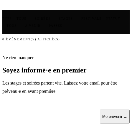
TOUS
SOIRÉES
STAGES
FESTIVALS
TYPE
STATUT
TOUS
À VENIR
PASSÉS
0
ÉVÉNEMENT(S) AFFICHÉ(S)
Ne rien manquer
Soyez informé·e en premier
Les stages et soirées partent vite. Laissez votre email pour être
prévenu·e en avant-première.
Me prévenir →
Pas de spam. Désabonnement en un clic.